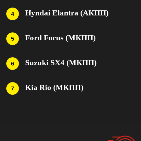
Скидка 2000 руб
Hyndai Elantra (АКПП)
для каждого члена
многодетной семьи
Ford Focus (МКПП)
«ДЕНЬ
Suzuki SX4 (МКПП)
РОЖДЕНИЯ»
-3000 руб при
записи в месяц
дня рождения
Kia Rio (МКПП)
Обучение за счет
средств материнского