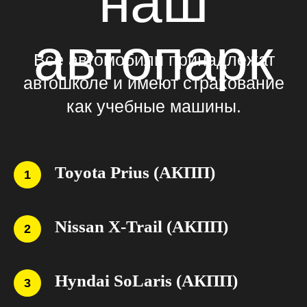
«УЧИТЕСЬ ВМЕСТЕ»
Скидка 1000 руб
при обучении вместе
с другом!
«СТУДЕНТАМ»
Toyota Prius (АКПП)
-3000 руб на обучение
при предъявлении
студентческого билета
Nissan X-Trail (АКПП)
Hyndai SoLaris (АКПП)
«МНОГОДЕТНЫМ»