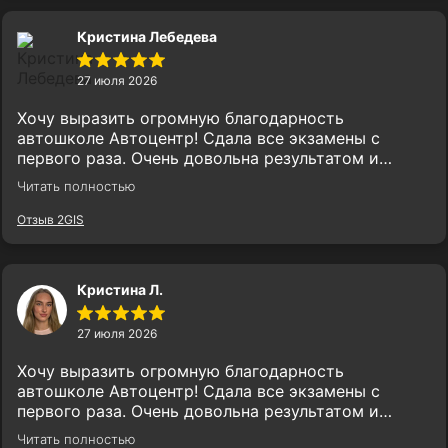
Кристина Лебедева
27 июля 2026
Хочу выразить огромную благодарность
автошколе Автоцентр! Сдала все экзамены с
первого раза. Очень довольна результатом и
рекомендую эту автошколу всем, кто хочет
Читать полностью
получить права быстро и без лишних нервов! 🚗
Отзыв 2GIS
Кристина Л.
27 июля 2026
Хочу выразить огромную благодарность
автошколе Автоцентр! Сдала все экзамены с
первого раза. Очень довольна результатом и
рекомендую эту автошколу всем, кто хочет
Читать полностью