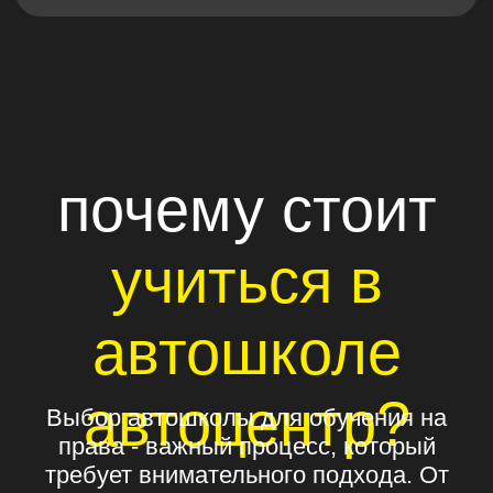
Онлайн / оффлайн /
интерактивный формат
Опытные и вежливые
инструкторы
Помогут Вам подготовиться к любой
ситуации на дорогах и экзамене
Современные и
комфортные классы