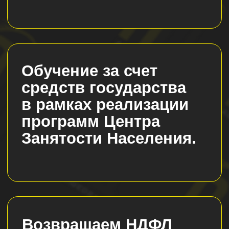
стались вопросы?
Оставьте заявку - и мы
перезвоним для
консультации
Ваше имя
+7