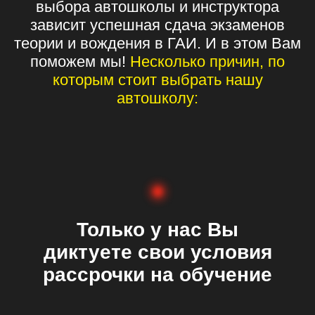
Только у нас обучение
на внедорожнике
Nissan X-Trail
Обучайтесь с комфортом
Обучаем вождению
с 2016 года
Выпустили более 3000 курсантов
77% курсантов сдали
экзамен с 1 раза!