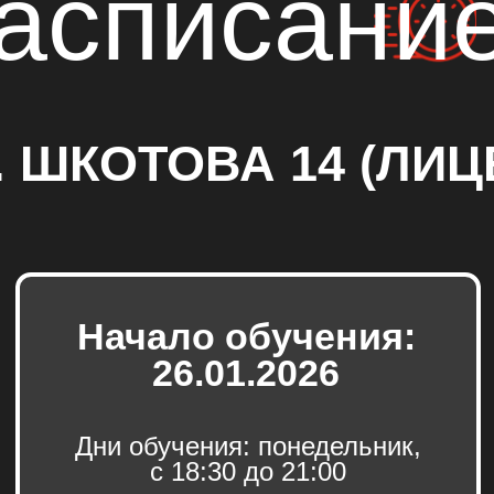
капитала
Обучение за счет
средств государства
в рамках реализации
программ Центра
Занятости Населения.
Возвращаем НДФЛ
13% от стоимости
курса