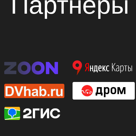
Автошкола в Хабаровске
г. Хабаровск, ул.Лермонтова 3/2
г. Хабаровск, ул.Суворова 51, оф. 40
+7 (914) 544-71-97
+7 (4212) 77‒71‒97
Цены и направления обучения
Расписание
Наши преимущества
Документы, лицензии
Политика конфиденциальности
Построить маршрут