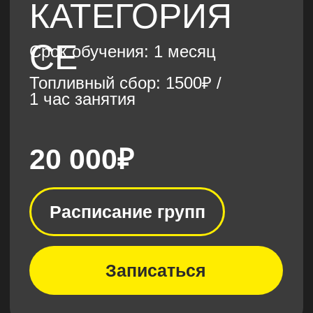
рассрочки на обучение
Дром в 10 метрах от
учебных классов
Собственный дром в центре
города, недалеко от здания
автошколы - Вам не нужно тратить
время на дорогу!
3 формата обучения,
которые подойдут
каждому: