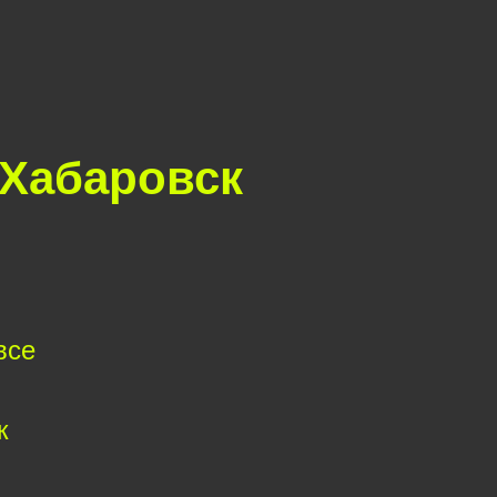
 Хабаровск
все
к